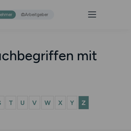
nehmer
Arbeitgeber
chbegriffen mit
S
T
U
V
W
X
Y
Z