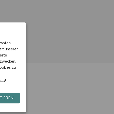
vanten
eit unserer
erte
kzwecken.
ookies zu.
rung
TIEREN