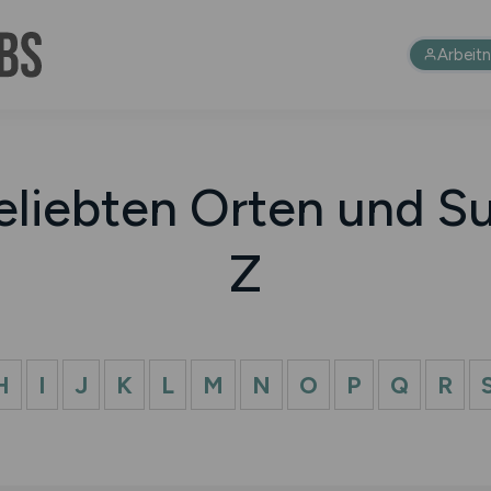
Arbeit
eliebten Orten und Su
Z
H
I
J
K
L
M
N
O
P
Q
R