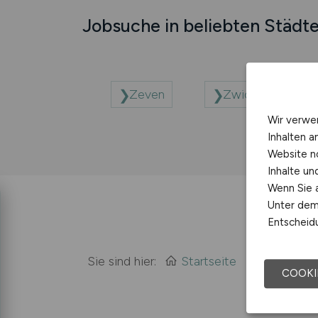
Jobsuche in beliebten Städt
Zeven
Zwickau
Wir verwe
Inhalten a
Website n
Inhalte u
Wenn Sie a
Unter dem 
Entscheidu
Sie sind hier:
Startseite
Sitemap
COOKI