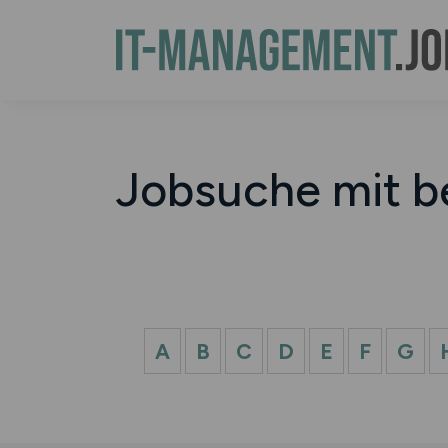
Jobsuche mit b
A
B
C
D
E
F
G