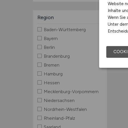
Website n
Inhalte u
Region
Wenn Sie a
Unter dem 
Baden-Württemberg
Entscheidu
Bayern
Berlin
COOKI
Brandenburg
Bremen
Hamburg
Hessen
Mecklenburg-Vorpommern
Niedersachsen
Nordrhein-Westfalen
Rheinland-Pfalz
Saarland