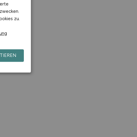
erte
kzwecken.
ookies zu.
rung
TIEREN