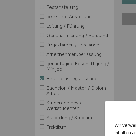
Festanstellung
befristete Anstellung
Leitung / Führung
Geschäftsleitung / Vorstand
Projektarbeit / Freelancer
Arbeitnehmerüberlassung
geringfügige Beschäftigung /
Minijob
Berufseinstieg / Trainee
Bachelor-/ Master-/ Diplom-
Arbeit
Studentenjobs /
Werkstudenten
Ausbildung / Studium
Wir verwe
Praktikum
Inhalten a