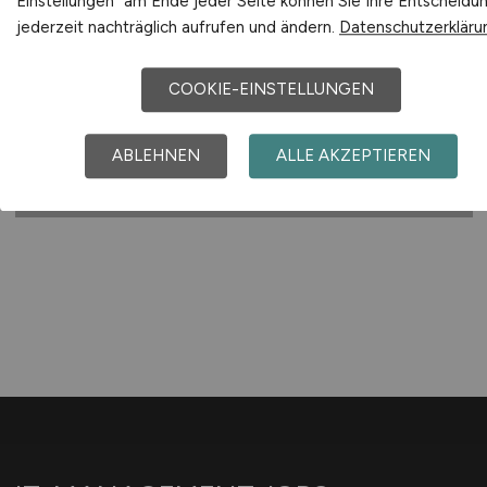
Einstellungen" am Ende jeder Seite können Sie Ihre Entscheidu
Stadt Roth
jederzeit nachträglich aufrufen und ändern.
Datenschutzerkläru
28.07.2026
COOKIE-EINSTELLUNGEN
Roth
ABLEHNEN
ALLE AKZEPTIEREN
1