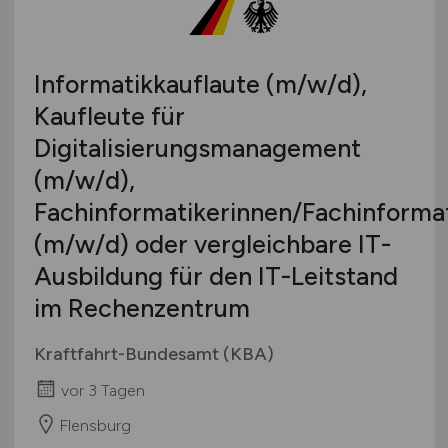
Berufseinstieg / Trainee
Hamburg
Bachelor-/ Master-/ Diplom-Arbeit
Hessen
Studentenjobs / Werkstudenten
Informatikkauflaute
(m/w/d)
,
Mecklenburg-Vorpommern
Ausbildung / Studium
Kaufleute für
Niedersachsen
Praktikum
Digitalisierungsmanagement
Nordrhein-Westfalen
Rheinland-Pfalz
(m/w/d)
,
Saarland
Fachinformatikerinnen/Fachinforma
Sachsen
(m/w/d)
oder vergleichbare IT-
Sachsen-Anhalt
Ausbildung für den IT-Leitstand
Schleswig-Holstein
im Rechenzentrum
Thüringen
Deutschlandweit
Kraftfahrt-Bundesamt (KBA)
Österreich
vor 3 Tagen
Schweiz
Flensburg
Europa