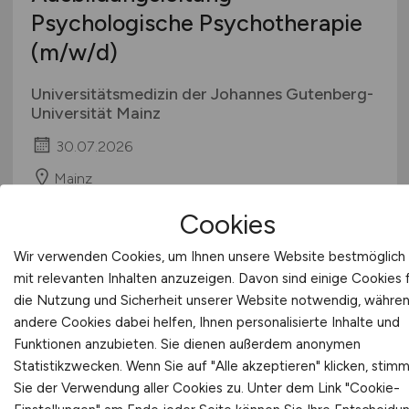
Psychologische Psychotherapie
(m/w/d)
Universitätsmedizin der Johannes Gutenberg-
Universität Mainz
30.07.2026
Mainz
Cookies
Wir verwenden Cookies, um Ihnen unsere Website bestmöglich
mit relevanten Inhalten anzuzeigen. Davon sind einige Cookies 
die Nutzung und Sicherheit unserer Website notwendig, währe
andere Cookies dabei helfen, Ihnen personalisierte Inhalte und
Funktionen anzubieten. Sie dienen außerdem anonymen
Statistikzwecken. Wenn Sie auf "Alle akzeptieren" klicken, stim
Ausbildungsleitung
(m/w/d)
Sie der Verwendung aller Cookies zu. Unter dem Link "Cookie-