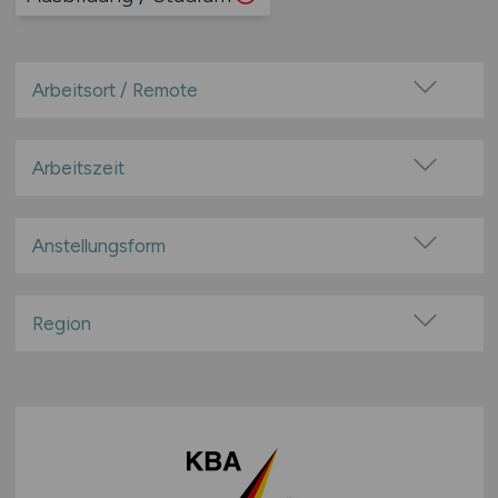
Arbeitsort / Remote
Vor Ort (kein Home-Office)
Home-Office möglich / Hybrid
Arbeitszeit
100% Remote
Vollzeit
Überwiegend Remote (>50%)
Teilzeit
Anstellungsform
Remote aus dem Ausland möglich
Festanstellung
befristete Anstellung
Region
Leitung / Führung
Baden-Württemberg
Geschäftsleitung / Vorstand
Bayern
Projektarbeit / Freelancer
Berlin
Arbeitnehmerüberlassung
Brandenburg
geringfügige Beschäftigung / Minijob
Bremen