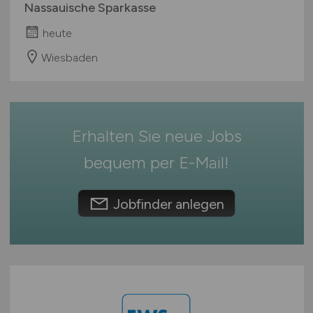
Nassauische Sparkasse
Rheinland-Pfalz
heute
Saarland
Sachsen
Wiesbaden
Sachsen-Anhalt
Schleswig-Holstein
Thüringen
Erhalten Sie neue Jobs
Deutschlandweit
Österreich
bequem per
E-Mail
!
Schweiz
Europa
Jobfinder anlegen
International