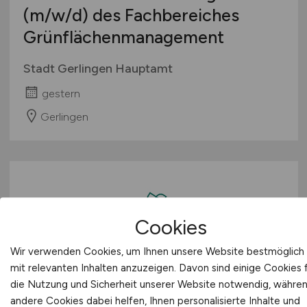
(m/w/d)
des Fachbereiches
Grünflächenmanagement
Stadt Gerlingen Hauptamt
gestern
Gerlingen
Cookies
Wir verwenden Cookies, um Ihnen unsere Website bestmöglich
mit relevanten Inhalten anzuzeigen. Davon sind einige Cookies 
Ärztliche Leitung - Facharzt
die Nutzung und Sicherheit unserer Website notwendig, währe
(m/w/d)
für Dermatologie -
andere Cookies dabei helfen, Ihnen personalisierte Inhalte und