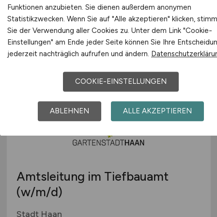
Praxis Hersbruck
Funktionen anzubieten. Sie dienen außerdem anonymen
Statistikzwecken. Wenn Sie auf "Alle akzeptieren" klicken, stim
KIRINUS Health GmbH
Sie der Verwendung aller Cookies zu. Unter dem Link "Cookie-
Einstellungen" am Ende jeder Seite können Sie Ihre Entscheidu
gestern
jederzeit nachträglich aufrufen und ändern.
Datenschutzerkläru
Hersbruck
COOKIE-EINSTELLUNGEN
ABLEHNEN
ALLE AKZEPTIEREN
Amtsleitung im Tiefbauamt
(w/m/d)
Stadt Haan