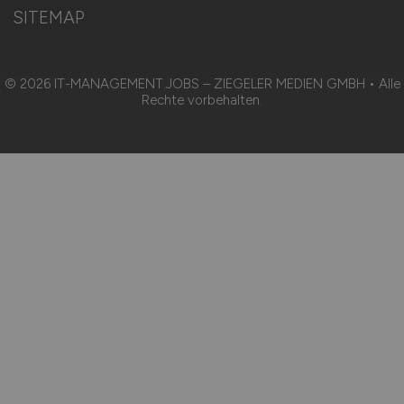
SITEMAP
© 2026 IT-MANAGEMENT.JOBS – ZIEGELER MEDIEN GMBH • Alle
Rechte vorbehalten.