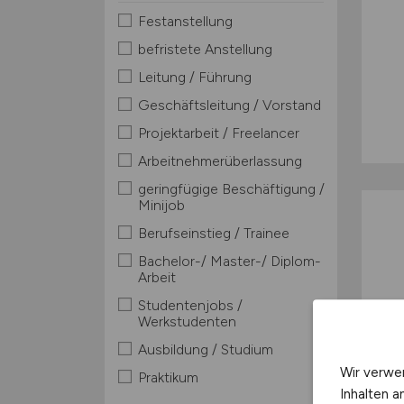
Festanstellung
befristete Anstellung
Leitung / Führung
Geschäftsleitung / Vorstand
Projektarbeit / Freelancer
Arbeitnehmerüberlassung
geringfügige Beschäftigung /
Minijob
Berufseinstieg / Trainee
Bachelor-/ Master-/ Diplom-
Arbeit
Studentenjobs /
Werkstudenten
Ausbildung / Studium
Wir verwe
Praktikum
Inhalten a