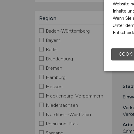
Website n
Inhalte u
Region
Wenn Sie a
Unter dem 
Baden-Württemberg
Entscheidu
Bayern
Berlin
COOKI
Brandenburg
Bremen
Hamburg
Stad
Hessen
Mecklenburg-Vorpommern
Einw
Niedersachsen
Verk
Verke
Nordrhein-Westfalen
Rheinland-Pfalz
Arbe
Crimm
Saarland