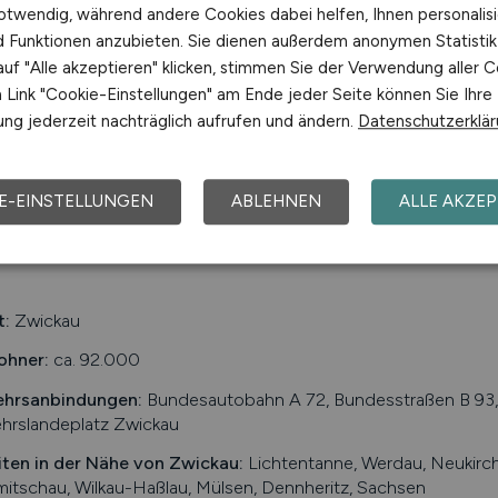
otwendig, während andere Cookies dabei helfen, Ihnen personalisi
Freiberg,...
nd Funktionen anzubieten. Sie dienen außerdem anonymen Statisti
Roxit Beton GmbH
uf "Alle akzeptieren" klicken, stimmen Sie der Verwendung aller C
Link "Cookie-Einstellungen" am Ende jeder Seite können Sie Ihre
01.08.2026
Chemnitz,
ng jederzeit nachträglich aufrufen und ändern.
Datenschutzerklä
E-EINSTELLUNGEN
ABLEHNEN
ALLE AKZEP
1
t:
Zwickau
ohner:
ca. 92.000
ehrsanbindungen:
Bundesautobahn A 72, Bundesstraßen B 93, 
hrslandeplatz Zwickau
iten in der Nähe von
Zwickau
:
Lichtentanne, Werdau, Neukirche
itschau, Wilkau-Haßlau, Mülsen, Dennheritz, Sachsen