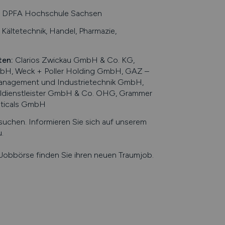
, DPFA Hochschule Sachsen
Kältetechnik, Handel, Pharmazie,
ten
:
Clarios Zwickau GmbH & Co. KG,
bH, Weck + Poller Holding GmbH, GAZ –
anagement und Industrietechnik GmbH,
naldienstleister GmbH & Co. OHG, Grammer
uticals GmbH
chen. Informieren Sie sich auf unserem
u
.
e Jobbörse finden Sie ihren neuen Traumjob.