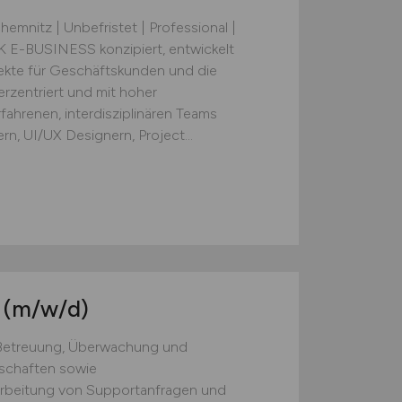
emnitz | Unbefristet | Professional |
K E-BUSINESS konzipiert, entwickelt
jekte für Geschäftskunden und die
erzentriert und mit hoher
ahrenen, interdisziplinären Teams
, UI/UX Designern, Project...
r
(m/w/d)
 Betreuung, Überwachung und
dschaften sowie
rbeitung von Supportanfragen und