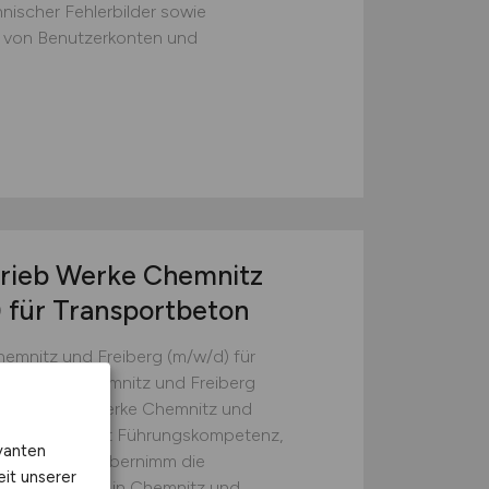
ischer Fehlerbilder sowie
g von Benutzerkonten und
trieb Werke Chemnitz
)
für Transportbeton
hemnitz und Freiberg (m/w/d) für
 Vollzeit Chemnitz und Freiberg
nd Vertrieb Werke Chemnitz und
ton Du vereinst Führungskompetenz,
vanten
Verständnis? Übernimm die
eit unserer
ortbetonwerke in Chemnitz und