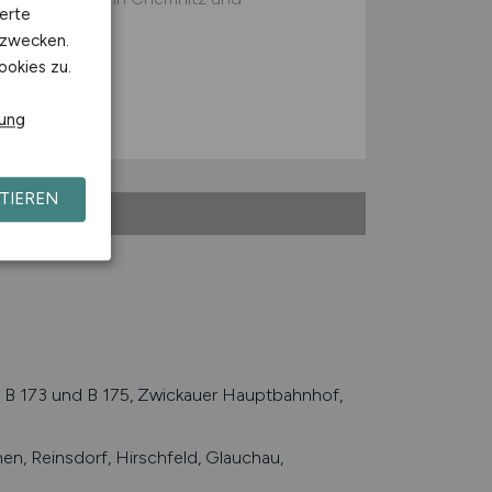
erte
kzwecken.
ookies zu.
 Freiberg
rung
TIEREN
B 173 und B 175, Zwickauer Hauptbahnhof,
n, Reinsdorf, Hirschfeld, Glauchau,