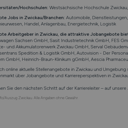
ersitäten/Hochschulen:
Westsächsische Hochschule Zwickau
bte Jobs in
Zwickau
/Branchen
:
Automobile, Dienstleistungen, 
ieurwesen, Handel, Anlagenbau, Energietechnik, Logistik
bte Arbeitgeber in
Zwickau
, die attraktive Jobangebote bie
swagen Sachsen GmbH, Sasit Industrietechnik GmbH, FES Gm
te- und Akkumulatorenwerk Zwickau GmbH, Serval Gebäudem
sentrans Spedition & Logistik GmbH, Autovision - Der Perso
em GmbH, Heinrich-Braun-Klinikum gGmbH, Aescia Pharmace
ch online aktuelle Stellenangebote in
Zwickau
und Umgebung su
enmarkt über Jobangebote und Karriereperspektiven in
Zwicka
n Sie den nächsten Schritt auf der Karriereleiter – auf unser
fo/Auszug Zwickau. Alle Angaben ohne Gewähr.