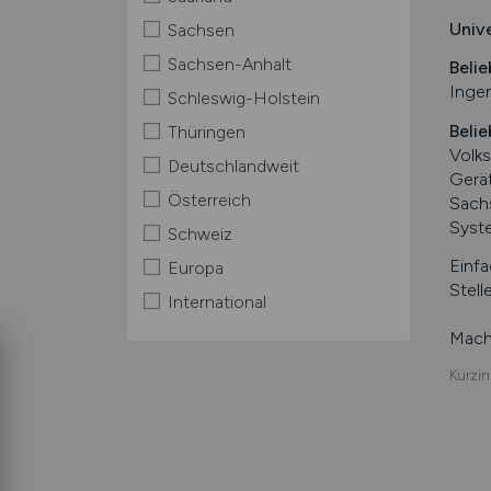
Univ
Sachsen
Sachsen-Anhalt
Belie
Ingen
Schleswig-Holstein
Belie
Thüringen
Volk
Deutschlandweit
Gerä
Österreich
Sach
Syst
Schweiz
Einfa
Europa
Stell
International
Mache
Kurzin