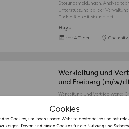
Störungsmeldungen, Analyse techn
Unterstützung bei der Verwaltun
EndgerätenMitwirkung bei...
Hays
vor 4 Tagen
Chemnitz
Werkleitung und Ver
und Freiberg
(m/w/d
Werkleitung und Vertrieb Werke C
Transportbeton Roxit Beton GmbH
Cookies
JOB-ID: REQ78683 Werkleitung u
Freiberg (m/w/d) für Transportbe
nden Cookies, um Ihnen unsere Website bestmöglich und mit rele
Vertriebsstärke und technisches 
nzuzeigen. Davon sind einige Cookies für die Nutzung und Sicherh
Verantwortung für unsere Transp