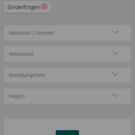
Sindelfingen
Arbeitsort / Remote
Vor Ort (kein Home-Office)
Home-Office möglich / Hybrid
Arbeitszeit
100% Remote
Vollzeit
Überwiegend Remote (>50%)
Teilzeit
Anstellungsform
Remote aus dem Ausland möglich
Festanstellung
befristete Anstellung
Region
Leitung / Führung
Baden-Württemberg
Geschäftsleitung / Vorstand
Bayern
Projektarbeit / Freelancer
Berlin
Arbeitnehmerüberlassung
Brandenburg