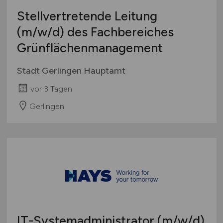
Europa
Stellvertretende Leitung
International
(m/w/d)
des Fachbereiches
Grünflächenmanagement
Stadt Gerlingen Hauptamt
vor 3 Tagen
Gerlingen
IT-Systemadministrator
(m/w/d)