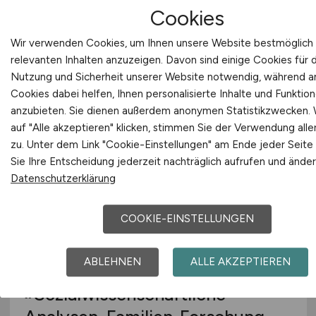
(m/w/d)
Cookies
Landeshauptstadt Stuttgart
Wir verwenden Cookies, um Ihnen unsere Website bestmöglich 
relevanten Inhalten anzuzeigen. Davon sind einige Cookies für 
vor 4 Tagen
Nutzung und Sicherheit unserer Website notwendig, während 
Stuttgart
Cookies dabei helfen, Ihnen personalisierte Inhalte und Funktio
anzubieten. Sie dienen außerdem anonymen Statistikzwecken.
auf "Alle akzeptieren" klicken, stimmen Sie der Verwendung alle
zu. Unter dem Link "Cookie-Einstellungen" am Ende jeder Seite
Sie Ihre Entscheidung jederzeit nachträglich aufrufen und änder
Datenschutzerklärung
COOKIE-EINSTELLUNGEN
Referent Masterplan Strategie
ABLEHNEN
ALLE AKZEPTIEREN
Kinderschutz
(w/m/d)
im Referat
»Sozialwissenschaftliche