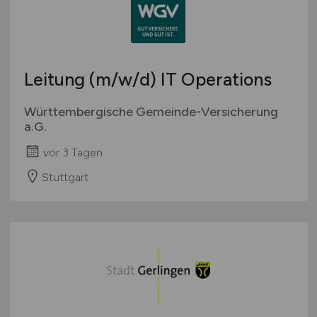
geringfügige Beschäftigung / Minijob
Bremen
Berufseinstieg / Trainee
Hamburg
Bachelor-/ Master-/ Diplom-Arbeit
Hessen
Studentenjobs / Werkstudenten
Leitung
(m/w/d)
IT Operations
Mecklenburg-Vorpommern
Ausbildung / Studium
Niedersachsen
Württembergische Gemeinde-Versicherung
Praktikum
Nordrhein-Westfalen
a.G.
Rheinland-Pfalz
vor 3 Tagen
Saarland
Stuttgart
Sachsen
Sachsen-Anhalt
Schleswig-Holstein
Thüringen
Deutschlandweit
Österreich
Schweiz