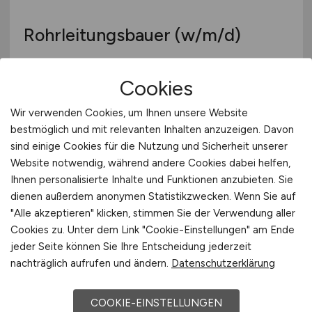
Rohrleitungsbauer
(w/m/d)
Wasserverband Garbsen-Neustadt a. Rbge.
Cookies
26.07.2026
Wir verwenden Cookies, um Ihnen unsere Website
Garbsen
bestmöglich und mit relevanten Inhalten anzuzeigen. Davon
sind einige Cookies für die Nutzung und Sicherheit unserer
Website notwendig, während andere Cookies dabei helfen,
Ihnen personalisierte Inhalte und Funktionen anzubieten. Sie
dienen außerdem anonymen Statistikzwecken. Wenn Sie auf
"Alle akzeptieren" klicken, stimmen Sie der Verwendung aller
Cookies zu. Unter dem Link "Cookie-Einstellungen" am Ende
jeder Seite können Sie Ihre Entscheidung jederzeit
nachträglich aufrufen und ändern.
Datenschutzerklärung
Teamleitung Kreditoren- und
Anlagenbuchhaltung
(m/w/d)
COOKIE-EINSTELLUNGEN