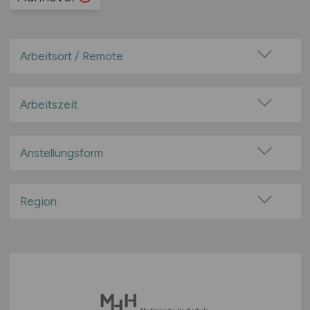
Arbeitsort / Remote
Vor Ort (kein Home-Office)
Home-Office möglich / Hybrid
Arbeitszeit
100% Remote
Vollzeit
Überwiegend Remote (>50%)
Teilzeit
Anstellungsform
Remote aus dem Ausland möglich
Festanstellung
befristete Anstellung
Region
Leitung / Führung
Baden-Württemberg
Geschäftsleitung / Vorstand
Bayern
Projektarbeit / Freelancer
Berlin
Arbeitnehmerüberlassung
Brandenburg
geringfügige Beschäftigung / Minijob
Bremen