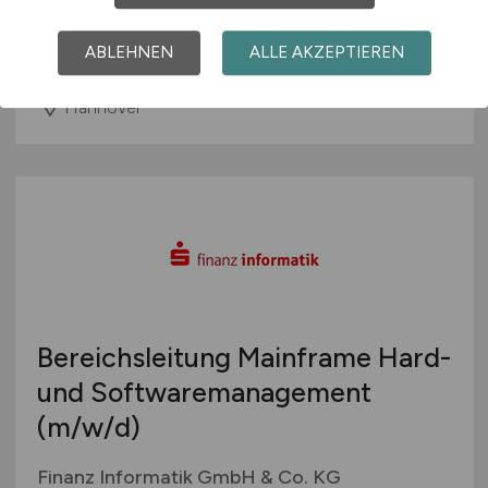
Diakovere gGmbH
ABLEHNEN
ALLE AKZEPTIEREN
26.07.2026
Hannover
Bereichsleitung Mainframe Hard-
und Softwaremanagement
(m/w/d)
Finanz Informatik GmbH & Co. KG