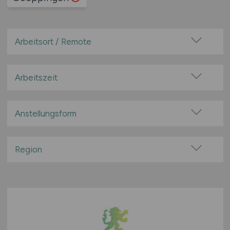
Arbeitsort / Remote
Vor Ort (kein Home-Office)
Home-Office möglich / Hybrid
Arbeitszeit
100% Remote
Vollzeit
Überwiegend Remote (>50%)
Teilzeit
Anstellungsform
Remote aus dem Ausland möglich
Festanstellung
befristete Anstellung
Region
Leitung / Führung
Baden-Württemberg
Geschäftsleitung / Vorstand
Bayern
Projektarbeit / Freelancer
Berlin
Arbeitnehmerüberlassung
Brandenburg
geringfügige Beschäftigung / Minijob
Bremen