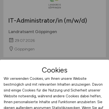
Berufseinstieg / Trainee
Hamburg
Bachelor-/ Master-/ Diplom-Arbeit
Hessen
Studentenjobs / Werkstudenten
IT-Administrator/in
(m/w/d)
Mecklenburg-Vorpommern
Ausbildung / Studium
Niedersachsen
Landratsamt Göppingen
Praktikum
Nordrhein-Westfalen
29.07.2026
Rheinland-Pfalz
Göppingen
Saarland
Sachsen
Sachsen-Anhalt
Cookies
1
Schleswig-Holstein
Thüringen
Wir verwenden Cookies, um Ihnen unsere Website
Deutschlandweit
bestmöglich und mit relevanten Inhalten anzuzeigen. Davon
sind einige Cookies für die Nutzung und Sicherheit unserer
Österreich
Website notwendig, während andere Cookies dabei helfen,
Schweiz
Ihnen personalisierte Inhalte und Funktionen anzubieten. Sie
Europa
dienen außerdem anonymen Statistikzwecken. Wenn Sie auf