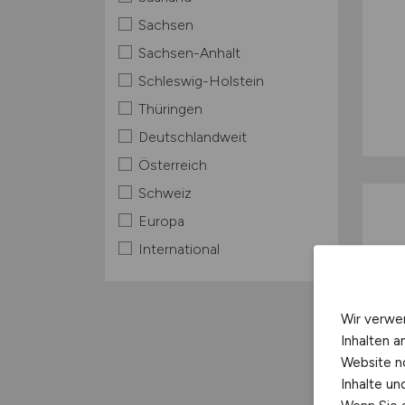
Sachsen
Sachsen-Anhalt
Schleswig-Holstein
Thüringen
Deutschlandweit
Österreich
Schweiz
Europa
International
Wir verwe
Inhalten a
Website n
Inhalte u