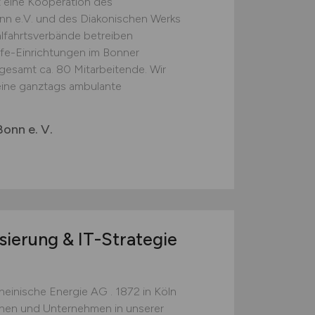
t eine Kooperation des
onn e.V. und des Diakonischen Werks
lfahrtsverbände betreiben
fe-Einrichtungen im Bonner
gesamt ca. 80 Mitarbeitende. Wir
 eine ganztags ambulante
Bonn e. V.
isierung & IT-Strategie
einische Energie AG . 1872 in Köln
hen und Unternehmen in unserer