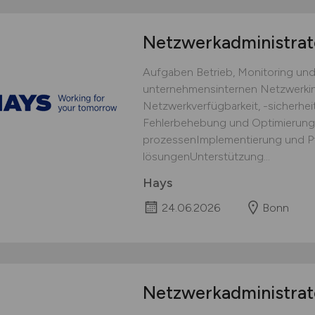
Netzwerkadministrat
Aufgaben Betrieb, Monitoring und
unternehmensinternen Netzwerkinf
Netzwerkverfügbarkeit, -sicherhe
Fehlerbehebung und Optimierun
prozessenImplementierung und Pf
lösungenUnterstützung...
Hays
24.06.2026
Bonn
Netzwerkadministra