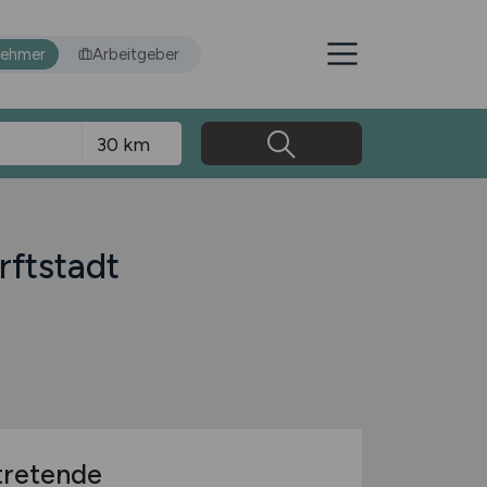
nehmer
Arbeitgeber
rftstadt
rtretende