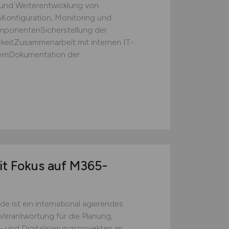
 und Weiterentwicklung von
nfiguration, Monitoring und
mponentenSicherstellung der
keitZusammenarbeit mit internen IT-
ternDokumentation der
it Fokus auf M365-
 ist ein international agierendes
erantwortung für die Planung,
und Digitalisierungsprojekten im