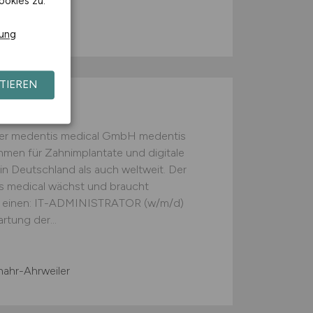
ookies zu.
Köln
rung
TIEREN
w/d)
er medentis medical GmbH medentis
hmen für Zahnimplantate und digitale
n Deutschland als auch weltweit. Der
s medical wächst und braucht
rt einen: IT-ADMINISTRATOR (w/m/d)
tung der...
ahr-Ahrweiler