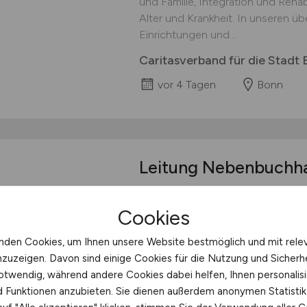
und Familie, Integration und Reha
Alter und Krankheit. In unseren ü
Einrichtungen und...
Caritasverband für die Stadt 
vor 4 Tagen
Bonn
Leitung Nebenbuchh
Willkommen im Team der rhenag Rh
Cookies
gegründet, stehen wir den Mensc
Region als eines der ältesten d
nden Cookies, um Ihnen unsere Website bestmöglich und mit rele
partnerschaftlich zur Seite. Doch l
nzuzeigen. Davon sind einige Cookies für die Nutzung und Sicherh
Regionalversorger mehr, der »nur« 
otwendig, während andere Cookies dabei helfen, Ihnen personalisi
Gas und Wasser fließt. Wir berate
nd Funktionen anzubieten. Sie dienen außerdem anonymen Statisti
rhenag Rheinische Energie A