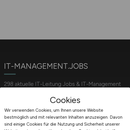
IT-MANAGEMENT.JOBS
298 aktuelle IT-Leitung Jobs & IT-Management
Stellenangebote: Stellen für IT-Manager, IT-
Cookies
Leiter, IT-Projektleiter, uvm. jetzt bewerben.
Wir verwenden Cookies, um Ihnen unsere Website
bestmöglich und mit relevanten Inhalten anzuzeigen. Davon
Für Arbeitgeber
sind einige Cookies für die Nutzung und Sicherheit unserer