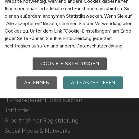
Website notwendig, während andere Cookies dabei helfen,
Ihnen personalisierte Inhalte und Funktionen anzubieten. Sie
Stellenanzeigen schalten
dienen außerdem anonymen Statistikzwecken. Wenn Sie auf
Mediadaten & Konditionen
"Alle akzeptieren" klicken, stimmen Sie der Verwendung aller
Cookies zu. Unter dem Link "Cookie-Einstellungen" am Ende
Arbeitgeber Seite
jeder Seite können Sie Ihre Entscheidung jederzeit
Arbeitgeber Kontakt
nachträglich aufrufen und ändern.
Datenschutzerklärung
Karrierenetzwerk
COOKIE-EINSTELLUNGEN
Für Arbeitnehmer
ABLEHNEN
ALLE AKZEPTIEREN
IT-Management Jobs suchen
Jobfinder
Arbeitnehmer Registrierung
Social Media & Networks