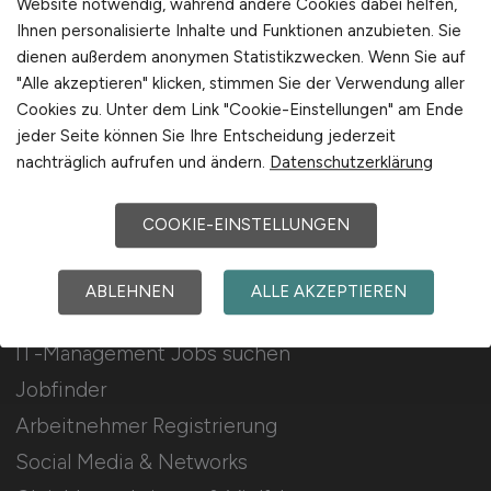
Website notwendig, während andere Cookies dabei helfen,
Ihnen personalisierte Inhalte und Funktionen anzubieten. Sie
Stellenanzeigen schalten
dienen außerdem anonymen Statistikzwecken. Wenn Sie auf
Mediadaten & Konditionen
"Alle akzeptieren" klicken, stimmen Sie der Verwendung aller
Cookies zu. Unter dem Link "Cookie-Einstellungen" am Ende
Arbeitgeber Seite
jeder Seite können Sie Ihre Entscheidung jederzeit
Arbeitgeber Kontakt
nachträglich aufrufen und ändern.
Datenschutzerklärung
Karrierenetzwerk
COOKIE-EINSTELLUNGEN
Für Arbeitnehmer
ABLEHNEN
ALLE AKZEPTIEREN
IT-Management Jobs suchen
Jobfinder
Arbeitnehmer Registrierung
Social Media & Networks