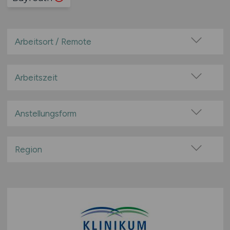
Arbeitsort / Remote
Vor Ort (kein Home-Office)
Home-Office möglich / Hybrid
Arbeitszeit
100% Remote
Vollzeit
Überwiegend Remote (>50%)
Teilzeit
Anstellungsform
Remote aus dem Ausland möglich
Festanstellung
befristete Anstellung
Region
Leitung / Führung
Baden-Württemberg
Geschäftsleitung / Vorstand
Bayern
Projektarbeit / Freelancer
Berlin
Arbeitnehmerüberlassung
Brandenburg
geringfügige Beschäftigung / Minijob
Bremen