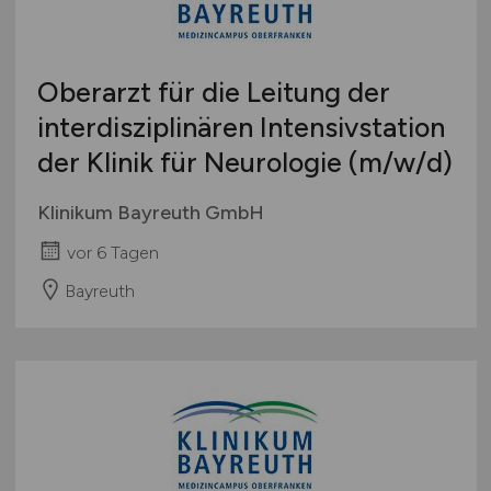
Berufseinstieg / Trainee
Hamburg
Bachelor-/ Master-/ Diplom-Arbeit
Hessen
Studentenjobs / Werkstudenten
Oberarzt für die Leitung der
Mecklenburg-Vorpommern
Ausbildung / Studium
interdisziplinären Intensivstation
Niedersachsen
Praktikum
der Klinik für Neurologie
(m/w/d)
Nordrhein-Westfalen
Rheinland-Pfalz
Klinikum Bayreuth GmbH
Saarland
vor 6 Tagen
Sachsen
Sachsen-Anhalt
Bayreuth
Schleswig-Holstein
Thüringen
Deutschlandweit
Österreich
Schweiz
Europa