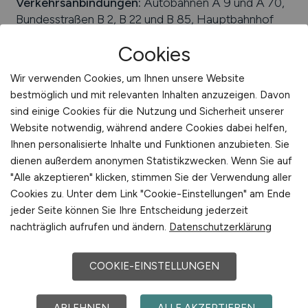
Verkehrsanbindungen:
Autobahnen A 9 und A 70,
Bundesstraßen B 2, B 22 und B 85, Hauptbahnhof
Bayreuth, Verkehrslandeplatz Bayreuth
Cookies
Arbeiten in der Nähe von
Bayreuth
:
Emtmannsberg, Seybothenreuth,
Wir verwenden Cookies, um Ihnen unsere Website
Mistelbach, Bayern, Hummeltal, Heinersreuth,
bestmöglich und mit relevanten Inhalten anzuzeigen. Davon
Gesees, Haag, Eckersdorf, Oberfranken,
sind einige Cookies für die Nutzung und Sicherheit unserer
Weidenberg, Bindlach
Website notwendig, während andere Cookies dabei helfen,
Ihnen personalisierte Inhalte und Funktionen anzubieten. Sie
Universitäten/Hochschulen:
Universität Bayreuth
dienen außerdem anonymen Statistikzwecken. Wenn Sie auf
"Alle akzeptieren" klicken, stimmen Sie der Verwendung aller
Beliebte Jobs in
Cookies zu. Unter dem Link "Cookie-Einstellungen" am Ende
Bayreuth
/Branchen
:
Gesundheitswesen,
jeder Seite können Sie Ihre Entscheidung jederzeit
Elektrotechnik, Logistik, Tourismus, Kultur- und
nachträglich aufrufen und ändern.
Datenschutzerklärung
Kreativwirtschaft
Beliebte Arbeitgeber in
Bayreuth
, die attraktive
COOKIE-EINSTELLUNGEN
Jobangebote bieten
:
Zapf GmbH, W. Markgraf
GmbH & Co. KG, British American Tobacco
(Germany) GmbH, Universität Bayreuth, TenneT
ABLEHNEN
ALLE AKZEPTIEREN