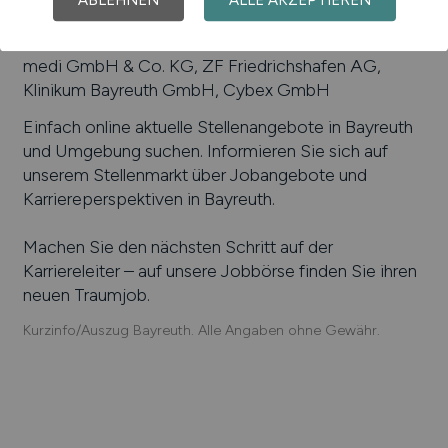
TSO GmbH, Motor-Nützel GmbH, Steiner-Optik
GmbH, Stäubli TEC-SYSTEMS GmbH Connectors,
medi GmbH & Co. KG, ZF Friedrichshafen AG,
Klinikum Bayreuth GmbH, Cybex GmbH
Einfach online aktuelle Stellenangebote in
Bayreuth
und Umgebung suchen. Informieren Sie sich auf
unserem Stellenmarkt über Jobangebote und
Karriereperspektiven in
Bayreuth
.
Machen Sie den nächsten Schritt auf der
Karriereleiter – auf unsere Jobbörse finden Sie ihren
neuen Traumjob.
Kurzinfo/Auszug Bayreuth. Alle Angaben ohne Gewähr.