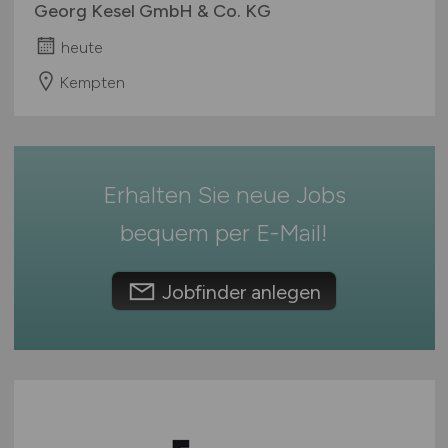
Georg Kesel GmbH & Co. KG
Rheinland-Pfalz
heute
Saarland
Sachsen
Kempten
Sachsen-Anhalt
Schleswig-Holstein
Thüringen
Erhalten Sie neue Jobs
Deutschlandweit
Österreich
bequem per
E-Mail
!
Schweiz
Europa
Jobfinder anlegen
International