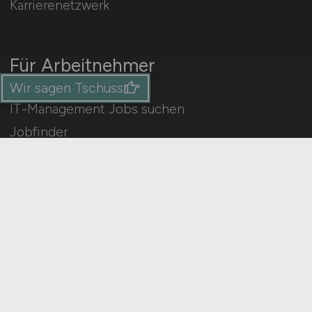
Karrierenetzwerk
Für Arbeitnehmer
Wir sagen Tschüss
IT-Management Jobs suchen
Jobfinder
Arbeitnehmer Registrierung
Social Media & Networks
Gleichberechtigung & Vielfalt