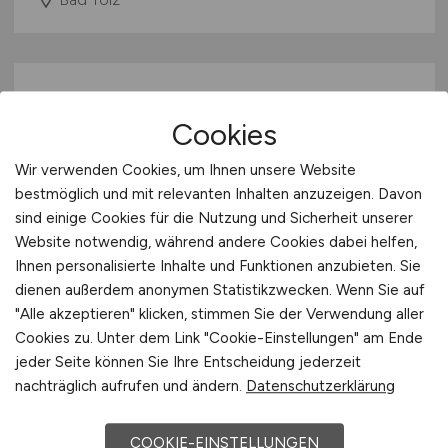
Cookies
Wir verwenden Cookies, um Ihnen unsere Website
bestmöglich und mit relevanten Inhalten anzuzeigen. Davon
sind einige Cookies für die Nutzung und Sicherheit unserer
Leitung der Stabsstelle
Website notwendig, während andere Cookies dabei helfen,
Controlling
(m/w/d)
Ihnen personalisierte Inhalte und Funktionen anzubieten. Sie
dienen außerdem anonymen Statistikzwecken. Wenn Sie auf
Landesbetrieb Straßenbau Nordrhein-
"Alle akzeptieren" klicken, stimmen Sie der Verwendung aller
Westfalen (Straßen.NRW)
Cookies zu. Unter dem Link "Cookie-Einstellungen" am Ende
jeder Seite können Sie Ihre Entscheidung jederzeit
heute
nachträglich aufrufen und ändern.
Datenschutzerklärung
Gelsenkirchen
COOKIE-EINSTELLUNGEN