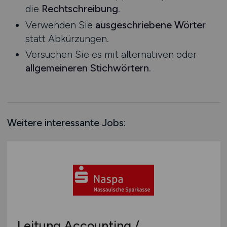
die
Rechtschreibung
.
Rheinland-Pfalz
Verwenden Sie
ausgeschriebene Wörter
Saarland
statt Abkürzungen.
Sachsen
Versuchen Sie es mit alternativen oder
Sachsen-Anhalt
allgemeineren Stichwörtern
.
Schleswig-Holstein
Thüringen
Deutschlandweit
Österreich
Weitere interessante Jobs:
Schweiz
Europa
International
Leitung Accounting /