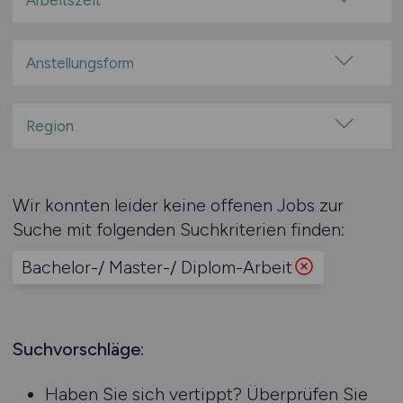
Arbeitszeit
100% Remote
Vollzeit
Überwiegend Remote (>50%)
Teilzeit
Anstellungsform
Remote aus dem Ausland möglich
Festanstellung
befristete Anstellung
Region
Leitung / Führung
Baden-Württemberg
Geschäftsleitung / Vorstand
Bayern
Wir konnten leider keine offenen Jobs zur
Projektarbeit / Freelancer
Berlin
Suche mit folgenden Suchkriterien finden:
Arbeitnehmerüberlassung
Brandenburg
geringfügige Beschäftigung / Minijob
Bachelor-/ Master-/ Diplom-Arbeit
Bremen
Berufseinstieg / Trainee
Hamburg
Bachelor-/ Master-/ Diplom-Arbeit
Hessen
Studentenjobs / Werkstudenten
Mecklenburg-Vorpommern
Suchvorschläge:
Ausbildung / Studium
Niedersachsen
Praktikum
Haben Sie sich vertippt? Überprüfen Sie
Nordrhein-Westfalen