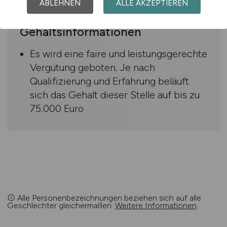
Weiterbildungsmöglichkeiten
ABLEHNEN
ALLE AKZEPTIEREN
Gehaltsinformationen
Es wird eine faire und leistungsgerechte
Vergütung geboten. Je nach
Qualifizierung und Erfahrung beläuft
sich das Gehalt dieser Stelle auf bis zu
75.000 Euro
Alle Personenbezeichnungen beziehen sich auf alle
Geschlechter gleichermaßen.
Weitere Informationen
.