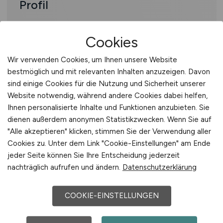
Profil
Erfahrung in der Administration von
Cookies
Proxmox und/oder VMware
Fundierte Kenntnisse in Linux- und
Wir verwenden Cookies, um Ihnen unsere Website
Windows-Serverumgebungen
bestmöglich und mit relevanten Inhalten anzuzeigen. Davon
Erfahrung im Aufbau und Betrieb
sind einige Cookies für die Nutzung und Sicherheit unserer
hochverfügbarer Systeme
Website notwendig, während andere Cookies dabei helfen,
Ihnen personalisierte Inhalte und Funktionen anzubieten. Sie
dienen außerdem anonymen Statistikzwecken. Wenn Sie auf
Benefits
"Alle akzeptieren" klicken, stimmen Sie der Verwendung aller
Spannende Tätigkeit in einem
Cookies zu. Unter dem Link "Cookie-Einstellungen" am Ende
jeder Seite können Sie Ihre Entscheidung jederzeit
sicherheitskritischen Umfeld
nachträglich aufrufen und ändern.
Datenschutzerklärung
30 Tage Urlaub
Attraktive Zusatzleistungen wie
COOKIE-EINSTELLUNGEN
betriebliche Altersvorsorge, JobRad,
Gesundheitsmanagement und